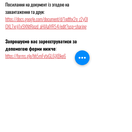
Посилання на документ із згодою на 
завантаження та друк:
https://docs.google.com/document/d/1qdthx2q_z2yOI
OXL7xrji1x9XNtRiqzd_aHlAaIYR54/edit?usp=sharing
Запрошуємо вас зареєструватися за 
допомогою форми нижче:
https://forms.gle/hh5mFvtxGL6jXBke6
Ostatnie posty
Zobacz wszystkie