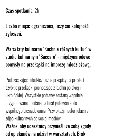
Czas spotkania
: 2h
Liczba miejsc ograniczona, liczy się kolejność 
zgłoszeń.
Warsztaty kulinarne "Kuchnie różnych kultur" w 
studio kulinarnym "Baccaro" - międzynarodowe 
pomysły na przekąski na imprezę młodzieżową.
Podczas zajęć młodzież pozna przepisy na proste i 
szybkie przekąski pochodzące z kuchni polskiej i 
ukraińskiej. Wszystkie potrawy zostaną wspólnie 
przygotowane i podane na finał gotowania, do 
wspólnego biesiadowania. Przy okazji nauka robienia 
zdjęć kulinarnych do social mediów.
Ważne, aby uczestnicy przynieśli ze sobą zgody 
od opiekunów na udział w warsztatach. Brak 