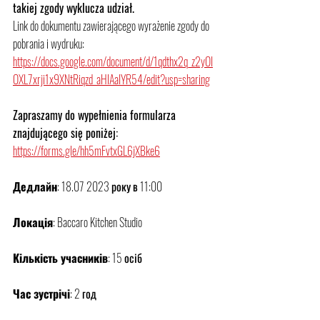
takiej zgody wyklucza udział.
Link do dokumentu zawierającego wyrażenie zgody do 
pobrania i wydruku:
https://docs.google.com/document/d/1qdthx2q_z2yOI
OXL7xrji1x9XNtRiqzd_aHlAaIYR54/edit?usp=sharing
Zapraszamy do wypełnienia formularza 
znajdującego się poniżej:
https://forms.gle/hh5mFvtxGL6jXBke6
Дедлайн
: 18.07 2023 року в 11:00
Локація
: Baccaro Kitchen Studio
Кількість учасників
: 15 осіб
Час зустрічі
: 2 год