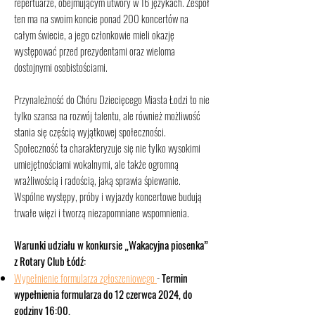
repertuarze, obejmującym utwory w 16 językach. Zespół
ten ma na swoim koncie ponad 200 koncertów na
całym świecie, a jego członkowie mieli okazję
występować przed prezydentami oraz wieloma
dostojnymi osobistościami.
Przynależność do Chóru Dziecięcego Miasta Łodzi to nie
tylko szansa na rozwój talentu, ale również możliwość
stania się częścią wyjątkowej społeczności.
Społeczność ta charakteryzuje się nie tylko wysokimi
umiejętnościami wokalnymi, ale także ogromną
wrażliwością i radością, jaką sprawia śpiewanie.
Wspólne występy, próby i wyjazdy koncertowe budują
trwałe więzi i tworzą niezapomniane wspomnienia.
Warunki udziału w konkursie „Wakacyjna piosenka”
z Rotary Club Łódź:
Wypełnienie formularza zgłoszeniowego
-
Termin
wypełnienia formularza do 12 czerwca 2024, do
godziny 16:00.