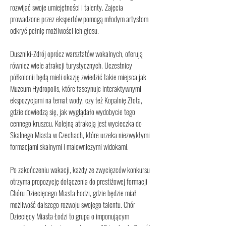
rozwijać swoje umiejętności i talenty. Zajęcia
prowadzone przez ekspertów pomogą młodym artystom
odkryć pełnię możliwości ich głosu.
Duszniki-Zdrój oprócz warsztatów wokalnych, oferują
również wiele atrakcji turystycznych. Uczestnicy
półkolonii będą mieli okazję zwiedzić takie miejsca jak
Muzeum Hydropolis, które fascynuje interaktywnymi
ekspozycjami na temat wody, czy też Kopalnię Złota,
gdzie dowiedzą się, jak wyglądało wydobycie tego
cennego kruszcu. Kolejną atrakcją jest wycieczka do
Skalnego Miasta w Czechach, które urzeka niezwykłymi
formacjami skalnymi i malowniczymi widokami.
Po zakończeniu wakacji, każdy ze zwycięzców konkursu
otrzyma propozycję dołączenia do prestiżowej formacji
Chóru Dziecięcego Miasta Łodzi, gdzie będzie miał
możliwość dalszego rozwoju swojego talentu. Chór
Dziecięcy Miasta Łodzi to grupa o imponującym