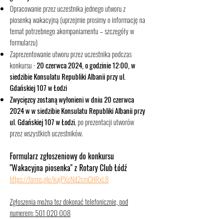
Opracowanie przez uczestnika jednego utworu z
piosenką wakacyjną (uprzejmie prosimy o informację na
temat potrzebnego akompaniamentu – szczegóły w
formularzu)
Zaprezentowanie utworu przez uczestnika podczas
konkursu -
20 czerwca 2024, o godzinie 12:00, w
siedzibie Konsulatu Republiki Albanii przy ul.
Gdańskiej 107 w Łodzi
Zwycięzcy zostaną wyłonieni w dniu 20 czerwca
2024 w w siedzibie Konsulatu Republiki Albanii przy
ul. Gdańskiej 107 w Łodzi
, po prezentacji utworów
przez wszystkich uczestników.
Formularz zgłoszeniowy do konkursu
"Wakacyjna piosenka" z Rotary Club Łódź
https://forms.gle/kajPXcNd2cmCHRxL8
Zgłoszenia można tez dokonać telefonicznie, pod
numerem:
501 020 008