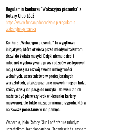
Regulamin konkursu
"Wakacyjna piosenka" z
Rotary Club Łódź
https://www.fundacjadobrodzieje.pl/regulamin-
wakacyjna-piosenka
Konkurs „Wakacyjna piosenka” to wyjątkowa
inicjatywa, która otwiera przed młodymi talentami
drzwi do świata muzyki. Dzięki niemu dzieci i
młodzież wychowywana przez rodziców zastępczych
mają szansę na rozwój swoich umiejętności
wokalnych, uczestnictwo w profesjonalnych
warsztatach, a także poznanie nowych miejsc i ludzi,
którzy dzielą ich pasję do muzyki. Dla wielu z nich
może to być pierwszy krok w kierunku kariery
muzycznej, ale także niezapomniana przygoda, która
na zawsze pozostanie w ich pamięci.
Wsparcie, jakie Rotary Club Łódź oferuje młodym
uczestnikom, jest nieocenione. Organizacja ta, znana z