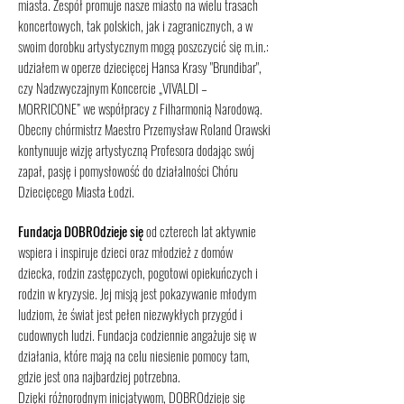
miasta. Zespół promuje nasze miasto na wielu trasach
koncertowych, tak polskich, jak i zagranicznych, a w
swoim dorobku artystycznym mogą poszczycić się m.in.:
udziałem w operze dziecięcej Hansa Krasy "Brundibar",
czy Nadzwyczajnym Koncercie „VIVALDI –
MORRICONE” we współpracy z Filharmonią Narodową.
Obecny chórmistrz Maestro Przemysław Roland Orawski
kontynuuje wizję artystyczną Profesora dodając swój
zapał, pasję i pomysłowość do działalności Chóru
Dziecięcego Miasta Łodzi.
Fundacja DOBROdzieje się
od czterech lat aktywnie
wspiera i inspiruje dzieci oraz młodzież z domów
dziecka, rodzin zastępczych, pogotowi opiekuńczych i
rodzin w kryzysie. Jej misją jest pokazywanie młodym
ludziom, że świat jest pełen niezwykłych przygód i
cudownych ludzi. Fundacja codziennie angażuje się w
działania, które mają na celu niesienie pomocy tam,
gdzie jest ona najbardziej potrzebna.
Dzięki różnorodnym inicjatywom, DOBROdzieje się