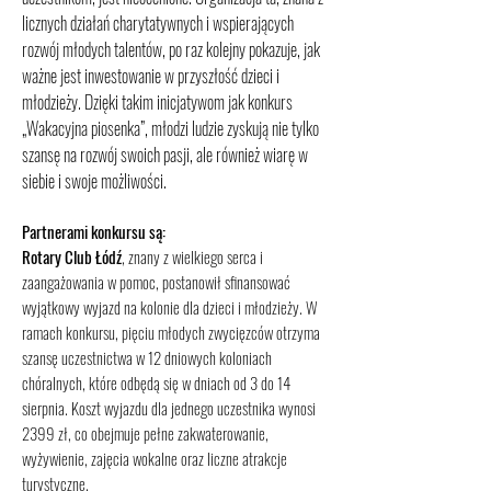
licznych działań charytatywnych i wspierających
rozwój młodych talentów, po raz kolejny pokazuje, jak
ważne jest inwestowanie w przyszłość dzieci i
młodzieży. Dzięki takim inicjatywom jak konkurs
„Wakacyjna piosenka”, młodzi ludzie zyskują nie tylko
szansę na rozwój swoich pasji, ale również wiarę w
siebie i swoje możliwości.
Partnerami konkursu są:
Rotary Club Łódź
, znany z wielkiego serca i
zaangażowania w pomoc, postanowił sfinansować
wyjątkowy wyjazd na kolonie dla dzieci i młodzieży. W
ramach konkursu, pięciu młodych zwycięzców otrzyma
szansę uczestnictwa w 12 dniowych koloniach
chóralnych, które odbędą się w dniach od 3 do 14
sierpnia. Koszt wyjazdu dla jednego uczestnika wynosi
2399 zł, co obejmuje pełne zakwaterowanie,
wyżywienie, zajęcia wokalne oraz liczne atrakcje
turystyczne.