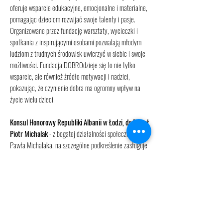
oferuje wsparcie edukacyjne, emocjonalne i materialne,
pomagając dzieciom rozwijać swoje talenty i pasje.
Organizowane przez fundację warsztaty, wycieczki i
spotkania z inspirującymi osobami pozwalają młodym
ludziom z trudnych środowisk uwierzyć w siebie i swoje
możliwości. Fundacja DOBROdzieje się to nie tylko
wsparcie, ale również źródło motywacji i nadziei,
pokazując, że czynienie dobra ma ogromny wpływ na
życie wielu dzieci.
Konsul Honorowy Republiki Albanii w Łodzi, dr Paweł
Piotr Michalak
- z bogatej działalności społecznej Dr
Pawła Michalaka, na szczególne podkreślenie zasługuje
praca na rzecz Kościoła, relacji międzyludzkich, pomocy
dzieciom i osobom starszym. Jest bardzo wrażliwy na
cierpienie osób potrzebujących. Otacza ich szczególną
opieką, udzielając pomocy materialnej i rzeczowej. Od
wielu lat wspiera Regionalne Centrum Wolontariatu
„Centerko”, którego głównym celem jest zapobieganie