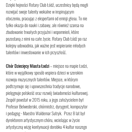
Dzięki hojności Rotary Club Łódź, uczestnicy będą mogli
rozwijać swoje talenty wokalne w inspirującym
otoczeniu, pracując z ekspertami od emisji głosu. To nie
tylko okazja do nauki i zabawy, ale również szansa na
zbudowanie trwałych przyjaźni i wspomnień, które
pozostaną z nimi na całe życie. Rotary Club Łódź po raz
kolejny udowadnia, jak ważne jest wspieranie młodych
talentów i inwestowanie w ich przyszłość.
Chór Dziecięcy Miasta Łodzi
– miejsce na mapie Łodzi,
które w wyjątkowy sposób wspiera dzieci w szerokim
rozwoju muzycznych talentów. Miejsce, w którym
podtrzymuje się i upowszechnia tradycje narodowe,
pielęgnuje polskość oraz rozwój świadomości kulturowej.
Zespół powstał w 2015 roku, a jego założycielem był
Profesor Belwederski, chórmistrz, dyrygent, kompozytor
i pedagog - Maestro Waldemar Sutryk. Przez 8 lat był
dyrektorem artystycznym chóru, wcielając w życie
artystyczną wizję kontynuacji dorobku 4 kultur naszego