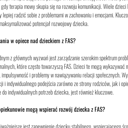
gdy terapia mowy skupia się na rozwoju komunikacji. Wiele dzieci 
by lepiej radzić sobie z problemami w zachowaniu i emocjami. Klucz
y maksymalizować potencjał rozwojowy dziecka.
wania w opiece nad dzieckiem z FAS?
ednym z głównych wyzwań jest zarządzanie szerokim spektrum prob
nalnych, które często towarzyszą FAS. Dzieci te mogą wykazywać 
i, impulsywność i problemy w nawiązywaniu relacji społecznych. W
ji i indywidualnego podejścia zarówno ze strony rodziców, jak i op
 do indywidualnych potrzeb dziecka, jest również kluczowe.
i opiekunowie mogą wspierać rozwój dziecka z FAS?
jważniejsze jest zapewnienie dziecku stabilnego, wspierającego śro