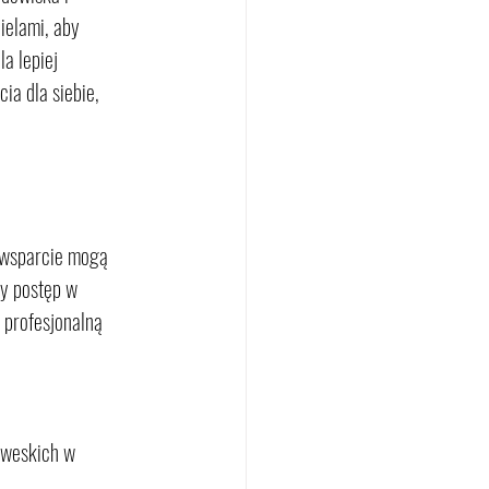
ielami, aby 
a lepiej 
a dla siebie, 
 wsparcie mogą 
y postęp w 
 profesjonalną 
rweskich w 