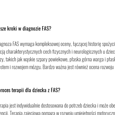
wsze kroki w diagnozie FAS?
agnoza FAS wymaga kompleksowej oceny, łączącej historię spożycia
cją charakterystycznych cech fizycznych i neurologicznych u dzie
y, takich jak wąskie szpary powiekowe, płaska górna warga i płask
stem i rozwojem mózgu. Bardzo ważna jest również ocena rozwoju 
roces terapii dla dziecka z FAS?
rapia jest indywidualnie dostosowana do potrzeb dziecka i może o
wencji. Terapia zajęciowa pomaga w rozwoju umiejętności motoryczn