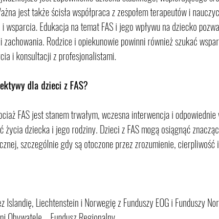
żna jest także ścisła współpraca z zespołem terapeutów i nauczyc
 i wsparcia. Edukacja na temat FAS i jego wpływu na dziecko pozwal
i zachowania. Rodzice i opiekunowie powinni również szukać wsparci
ia i konsultacji z profesjonalistami.
pektywy dla dzieci z FAS?
ociaż FAS jest stanem trwałym, wczesna interwencja i odpowiednie
 życia dziecka i jego rodziny. Dzieci z FAS mogą osiągnąć znacząc
ecznej, szczególnie gdy są otoczone przez zrozumienie, cierpliwość i
z Islandię, Liechtenstein i Norwegię z Funduszy EOG i Funduszy No
i Obywatele – Fundusz Regionalny.