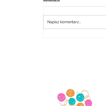
Napisz komentarz...
Dołącz do zespołu w Świetlicy
DOBROdziejów, jako wychowawca
F
KR
NI