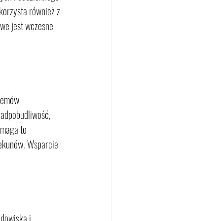
korzysta również z 
owe jest wczesne 
lemów 
nadpobudliwość, 
ymaga to 
iekunów. Wsparcie 
dowiska i 