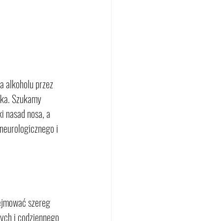
 alkoholu przez 
cka. Szukamy 
i nasad nosa, a 
neurologicznego i 
bejmować szereg 
ych i codziennego 