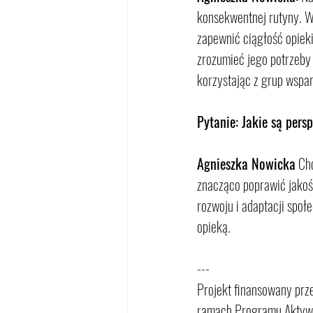
konsekwentnej rutyny. Wa
zapewnić ciągłość opieki
zrozumieć jego potrzeby 
korzystając z grup wsparc
Pytanie: Jakie są pers
Agnieszka Nowicka
 Ch
znacząco poprawić jakość
rozwoju i adaptacji społ
opieką.
---
Projekt finansowany prze
ramach Programu Aktywn