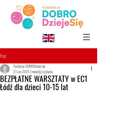
Post
Fundacja DOBROdzieje się
27 cze 2025
1 minut(y) czytania
BEZPŁATNE WARSZTATY w EC1
Łódź dla dzieci 10-15 lat