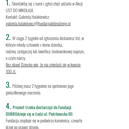
1.
Skontaktuj się z nami i zgłoś chęć udziału w Akcji
LIST DO MIKOŁAJA.
Kontakt: Gabrielą Halakiewicz:
gabriela.halakiewicz@fundacjadobrodzieje.pl
2.
W ciągu 2 tygodni od zgłoszenia dostaniesz list, w
którym młody człowiek z domu dziecka,
rodziny zastępczej lub świetlicy środowiskowej napisze,
o czym marzy.
Bez obaw! Dziecko wie, że ma zmieścić się w kwocie
100 zł.
3.
Później masz 2 tygodnie na spełnienie jego
gwiazdkowego marzenia.
4.
Prezent trzeba dostarczyć do Fundacji
DOBROdzieje się w Łodzi ul. Piotrkowska 80.
Fundacja znajduje się w podwórzu kamienicy, czwarte
drzwi po prawej stronie.