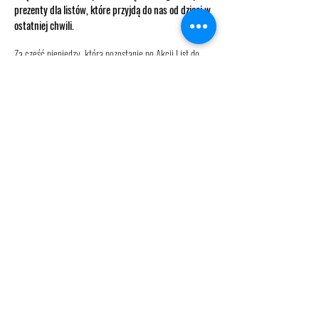
prezenty dla listów, które przyjdą do nas od dzieci w
ostatniej chwili.
Za cześć pieniędzy, która pozostanie po Akcji List do
Mikołaja, Fundacja DOBROdzieje się zakupi komputery
dla najbardziej potrzebujących dzieci, tak by miały
szansę, na równi z innymi uczniami do nauki i dostęp do
komputera na co dzień.
INFORMACJA DLA MIKOŁAJÓW, KTÓRZY JUŻ
OTRZYMALI LISTY OD DZIECI
1. Uprzejmie prosimy o
dokładne i TRWAŁE opisanie
adresata na opakowaniu prezentu
, wpisując dane
w tym numer
zawarte w Liście do Mikołaja,
listu
Prezent prosimy dostarczyć do 11 grudnia
2.
2022 do Fundacji DOBROdzieje się rezydującej