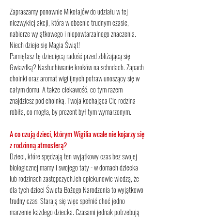
Zapraszamy ponownie Mikołajów do udziału w tej
niezwykłej akcji, która w obecnie trudnym czasie,
nabierze wyjątkowego i niepowtarzalnego znaczenia.
Niech dzieje się Magia Świąt!
Pamiętasz tę dziecięcą radość przed zbliżającą się
Gwiazdką? Nasłuchiwanie kroków na schodach. Zapach
choinki oraz aromat wigilijnych potraw unoszący się w
całym domu. A także
ciekawość, co tym razem
znajdziesz pod choinką. Twoja kochająca Cię rodzina
robiła, co mogła, by prezent był tym wymarzonym.
A co czują dzieci, którym Wigilia wcale nie kojarzy się
z rodzinną atmosferą?
Dzieci, które spędzają ten wyjątkowy czas bez swojej
biologicznej mamy i swojego taty - w domach dziecka
lub rodzinach zastępczych.Ich opiekunowie wiedzą, że
dla tych dzieci Święta Bożego Narodzenia to wyjątkowo
trudny czas. Starają się więc spełnić choć jedno
marzenie każdego dziecka. Czasami jednak potrzebują