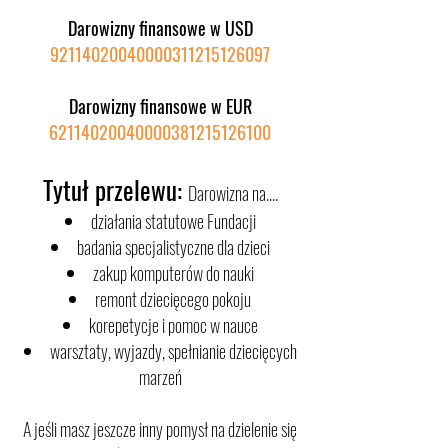
Darowizny finansowe w USD
92114020040000311215126097
Darowizny finansowe w EUR
62114020040000381215126100
Tytuł przelewu:
Darowizna na....
działania statutowe Fundacji
b
adania specjalistyczne dla dzie
ci
zakup komputerów do
nauki
remont dziecięcego pokoju
korepetycje i pomoc w nauce
warsztaty, wyjazdy, spełnianie dziecięcych
marzeń
​A jeśli masz jeszcze inny pomysł na dzielenie się