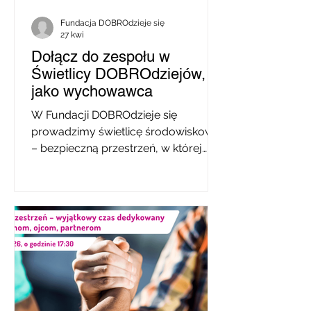
Fundacja DOBROdzieje się
27 kwi
Dołącz do zespołu w
Świetlicy DOBROdziejów,
jako wychowawca
W Fundacji DOBROdzieje się
prowadzimy świetlicę środowiskową
– bezpieczną przestrzeń, w której
dzieci mogą czuć się swobodnie, być
zauważone i po prostu być sobą. Do
naszego zespołu zapraszamy osobę
na stanowisko wychowawcy /
wychowawczyni (1/4 etatu). Co
oferujemy? umowę o pracę
elastyczny grafik ustalany wspólnie z
zespołem pracę w zaangażowanym i
wspierającym środowisku możliwość