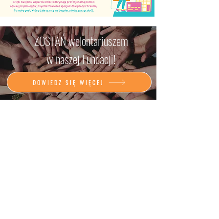
ZOSTAŃ wolontariuszem
w naszej Fundacji!
DOWIEDZ SIĘ WIĘCEJ
DOŁĄCZ DO
POMAGANIA DZIECIOM
z rodzin zastępczych,
domów dziecka
i rodzin biologicznych w