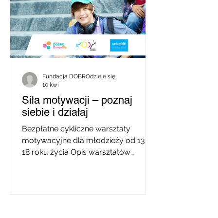
się również, że sami podejmujecie się
roli opiekunów zastępczych. To
postawy, które budzą głęboki
szacunek, podziw i wdzięczność.
Jednocześnie wiemy, że za tą siłą cz
Fundacja DOBROdzieje się
10 kwi
Siła motywacji – poznaj
siebie i działaj
Bezpłatne cykliczne warsztaty
motywacyjne dla młodzieży od 13 do
18 roku życia Opis warsztatów
Zapraszamy na warsztaty Trening
motywacji , skierowane do osób,
które chcą lepiej poznać siebie,
zwiększyć swoją motywację do nauki
oraz nauczyć się skuteczniej radzić