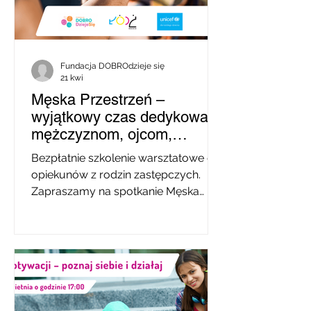
rozwoju zawodowego i zdobywania
doświadczenia Godziny pracy dni
powszednie: 16:00–20:0
Fundacja DOBROdzieje się
21 kwi
Męska Przestrzeń –
wyjątkowy czas dedykowany
mężczyznom, ojcom,
partnerom
Bezpłatnie szkolenie warsztatowe dla
opiekunów z rodzin zastępczych.
Zapraszamy na spotkanie Męska
Przestrzeń – wyjątkowy czas
dedykowany mężczyznom, ojcom,
partnerom. Drodzy Panowie, na co
dzień wspieracie swoje kobiety w
pełnieniu ich ról – często
wymagających, obciążających i
pełnych odpowiedzialności. Zdarza