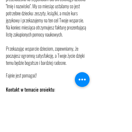
"Imię i nazwisko". My co miesiąc ustalamy co jest
potrzebne dziecku: zeszyty, książki, a może kurs
językowy i przekazujemy na ten cel Twoje wsparcie.
Na koniec miesiąca otrzymujesz fakturę prezentującą
listę zakupionych pomocy naukowych.
Przekazując wsparcie dzieciom, zapewniamy, że
poczujesz ogromną satysfakcję, a Twoje życie dzięki
temu będzie bogatsze i bardziej radosne.
Fajnie jest pomagać!
Kontakt w temacie projektu:
Agnieszka Nowicka
agnieszka.nowicka@fundacjadobrodzieje.pl
501 02 00 08