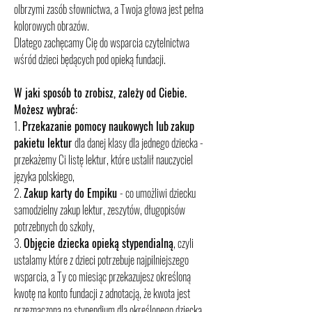
olbrzymi zasób słownictwa, a Twoja głowa jest pełna
kolorowych obrazów.
Dlatego zachęcamy Cię do wsparcia czytelnictwa
wśród dzieci będących pod opieką fundacji.
W jaki sposób to zrobisz, zależy od Ciebie.
Możesz wybrać:
1.
Przekazanie pomocy naukowych lub
zakup
pakietu lektur
dla danej klasy dla jednego dziecka -
przekażemy Ci listę lektur, które ustalił nauczyciel
języka polskiego,
2.
Zakup karty do Empiku
- co umożliwi dziecku
samodzielny zakup lektur, zeszytów, długopisów
potrzebnych do szkoły,
3.
Objęcie dziecka opieką stypendialną
, czyli
ustalamy które z dzieci potrzebuje najpilniejszego
wsparcia, a Ty co miesiąc przekazujesz określoną
kwotę na konto fundacji z adnotacją, że kwota jest
przeznaczona na stypendium dla określonego dziecka