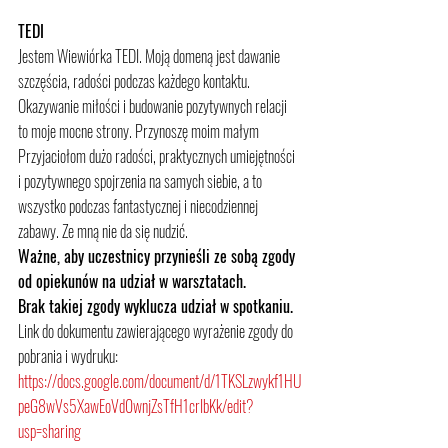
TEDI
Jestem Wiewiórka TEDI. Moją domeną jest dawanie 
szczęścia, radości podczas każdego kontaktu. 
Okazywanie miłości i budowanie pozytywnych relacji 
to moje mocne strony. Przynoszę moim małym 
Przyjaciołom dużo radości, praktycznych umiejętności 
i pozytywnego spojrzenia na samych siebie, a to 
wszystko podczas fantastycznej i niecodziennej 
zabawy. Ze mną nie da się nudzić.
Ważne, aby uczestnicy przynieśli ze sobą zgody 
od opiekunów na udział w warsztatach. 
Brak takiej zgody wyklucza udział w spotkaniu.
Link do dokumentu zawierającego wyrażenie zgody do 
pobrania i wydruku:
https://docs.google.com/document/d/1TKSLzwykf1HU
peG8wVs5XawEoVd0wnjZsTfH1crIbKk/edit?
usp=sharing