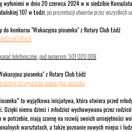
ą wyłonieni w dniu 20 czerwca 2024 w w siedzibie Konsulatu
Gdańskiej 107 w Łodzi
, po prezentacji utworów przez wszystkich u
y do konkursu "Wakacyjna piosenka" z Rotary Club Łódź
PXcNd2cmCHRxL8
okonać telefonicznie, pod numerem: 501 020 008
akacyjna piosenka" z Rotary Club Łódź
rodzieje.pl/regulamin-wakacyjna-piosenka
osenka” to wyjątkowa inicjatywa, która otwiera przed młod
i. Dzięki niemu dzieci i młodzież wychowywana przez rodzicó
h w potrzebie, mają szansę na rozwój swoich umiejętności wo
onalnych warsztatach, a także poznanie nowych miejsc i ludzi