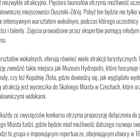
t niezwykle atrakcyjna. Pięcioro laureatów otrzyma możliwość ucze
lowniczej miejscowości Duszniki-Zdrój. Pobyt ten będzie nie tylko
e intensywnym warsztatem wokalnym, podczas którego uczestnicy 
ości i talenty. Zajęcia prowadzone przez ekspertów pomogą młodym
osu.
rsztatów wokalnych, oferują również wiele atrakcji turystycznych. 
azję zwiedzić takie miejsca jak Muzeum Hydropolis, które fascynuje
dy, czy też Kopalnię Złota, gdzie dowiedzą się, jak wyglądało wyd
ą atrakcją jest wycieczka do Skalnego Miasta w Czechach, które u
alowniczymi widokami.
 każdy ze zwycięzców konkursu otrzyma propozycję dołączenia do p
go Miasta Łodzi, gdzie będzie miał możliwość dalszego rozwoju swo
odzi to grupa o imponującym repertuarze, obejmującym utwory w 16