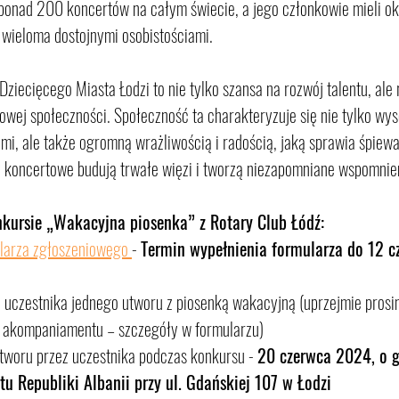
ponad 200 koncertów na całym świecie, a jego członkowie mieli o
 wieloma dostojnymi osobistościami.
ziecięcego Miasta Łodzi to nie tylko szansa na rozwój talentu, ale
kowej społeczności. Społeczność ta charakteryzuje się nie tylko wys
i, ale także ogromną wrażliwością i radością, jaką sprawia śpiew
y koncertowe budują trwałe więzi i tworzą niezapomniane wspomnie
kursie „Wakacyjna piosenka” z Rotary Club Łódź:
larza zgłoszeniowego 
- 
Termin wypełnienia formularza do 12 c
uczestnika jednego utworu z piosenką wakacyjną (uprzejmie prosim
 akompaniamentu – szczegóły w formularzu)
tworu przez uczestnika podczas konkursu - 
20 czerwca 2024, o g
tu Republiki Albanii przy ul. Gdańskiej 107 w Łodzi