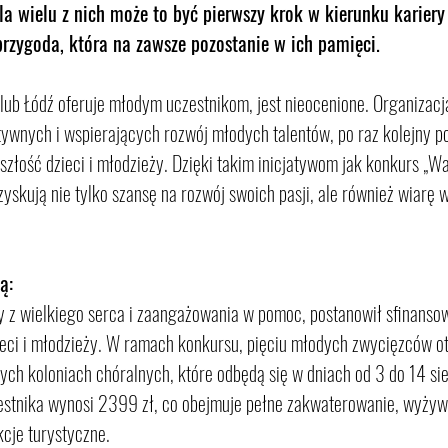
la wielu z nich może to być pierwszy krok w kierunku kariery
rzygoda, która na zawsze pozostanie w ich pamięci.
lub Łódź oferuje młodym uczestnikom, jest nieocenione. Organizacja
tywnych i wspierających rozwój młodych talentów, po raz kolejny p
szłość dzieci i młodzieży. Dzięki takim inicjatywom jak konkurs „W
zyskują nie tylko szansę na rozwój swoich pasji, ale również wiarę w
ą:
ny z wielkiego serca i zaangażowania w pomoc, postanowił sfinans
zieci i młodzieży. W ramach konkursu, pięciu młodych zwycięzców o
ch koloniach chóralnych, które odbędą się w dniach od 3 do 14 sie
estnika wynosi 2399 zł, co obejmuje pełne zakwaterowanie, wyżywi
kcje turystyczne.