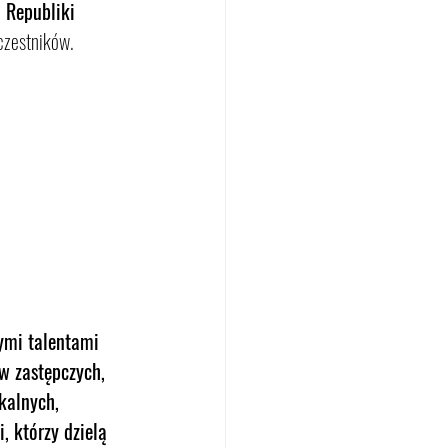
 Republiki 
czestników.
ymi talentami 
w zastępczych, 
kalnych, 
, którzy dzielą 