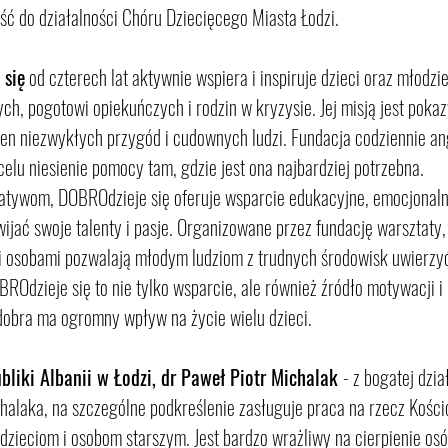
ść do działalności Chóru Dziecięcego Miasta Łodzi. 
 się
 od czterech lat aktywnie wspiera i inspiruje dzieci oraz młodz
ych, pogotowi opiekuńczych i rodzin w kryzysie. Jej misją jest pok
ełen niezwykłych przygód i cudownych ludzi. Fundacja codziennie an
celu niesienie pomocy tam, gdzie jest ona najbardziej potrzebna.
jatywom, DOBROdzieje się oferuje wsparcie edukacyjne, emocjonalne
jać swoje talenty i pasje. Organizowane przez fundację warsztaty, 
i osobami pozwalają młodym ludziom z trudnych środowisk uwierzyć 
ROdzieje się to nie tylko wsparcie, ale również źródło motywacji i 
 dobra ma ogromny wpływ na życie wielu dzieci.
liki Albanii w Łodzi, dr Paweł Piotr Michalak 
- z bogatej dzia
alaka, na szczególne podkreślenie zasługuje praca na rzecz Kościoł
zieciom i osobom starszym. Jest bardzo wrażliwy na cierpienie osó