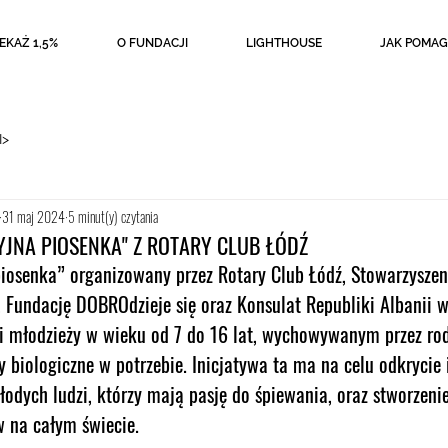
EKAŻ 1,5%
O FUNDACJI
LIGHTHOUSE
JAK POMAG
I>
31 maj 2024
5 minut(y) czytania
JNA PIOSENKA" Z ROTARY CLUB ŁÓDŹ
osenka” organizowany przez Rotary Club Łódź, Stowarzyszen
, Fundację DOBROdzieje się oraz Konsulat Republiki Albanii w 
 młodzieży w wieku od 7 do 16 lat, wychowywanym przez ro
y biologiczne w potrzebie. Inicjatywa ta ma na celu odkrycie 
odych ludzi, którzy mają pasję do śpiewania, oraz stworzenie
 na całym świecie.