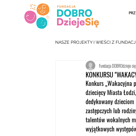
PRZ
NASZE PROJEKTY I WIEŚCI Z FUNDACJ
Fundacja DOBROdzieje się
KONKURSU "WAKACY
Konkurs „Wakacyjna pi
dziecięcy Miasta Łodzi
dedykowany dzieciom i
zastępczych lub rodzin
talentów wokalnych mł
wyjątkowych występów