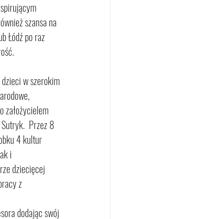
nspirującym 
 również szansa na 
ub Łódź po raz 
łość.
 dzieci w szerokim 
narodowe, 
o założycielem 
Sutryk.  Przez 8 
obku 4 kultur 
ak i 
rze dziecięcej 
racy z 
sora dodając swój 