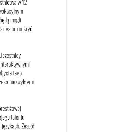
stnictwa w 12 
 wakacyjnym 
będą mogli 
 artystom odkryć 
Uczestnicy 
 interaktywnymi 
obycie tego 
rzeka niezwykłymi 
restiżowej 
jego talentu. 
 językach. Zespół 