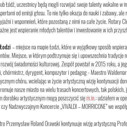
lub Łódź, uczestnicy będą mogli rozwijać swoje talenty wokalne w i
pertami od emisji głosu. To nie tylko okazja do nauki i zabawy, ale
jaźni i wspomnień, które pozostaną z nimi na całe życie. Rotary Cl
ażne jest wspieranie młodych talentów i inwestowanie w ich przysz
Łodzi 
– miejsce na mapie Łodzi, które w wyjątkowy sposób wspiera
ntów. Miejsce, w którym podtrzymuje się i upowszechnia tradycje 
 rozwój świadomości kulturowej. Zespół powstał w 2015 roku, a jeg
i, chórmistrz, dyrygent, kompozytor i pedagog - Maestro Waldemar 
tycznym chóru, wcielając w życie artystyczną wizję kontynuacji dor
romuje nasze miasto na wielu trasach koncertowych, tak polskich, j
m dorobku artystycznym mogą poszczycić się 
m.in
.: udziałem w ope
", czy Nadzwyczajnym Koncercie „VIVALDI – MORRICONE” we współp
ro Przemysław Roland Orawski kontynuuje wizję artystyczną Profe