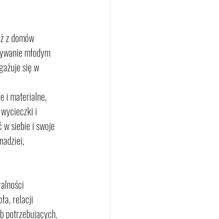
ież z domów 
azywanie młodym 
gażuje się w 
 i materialne, 
wycieczki i 
w siebie i swoje 
nadziei, 
łalności 
a, relacji 
b potrzebujących. 