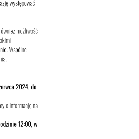
kazję występować 
 również możliwość 
okimi 
anie. Wspólne 
nia.
zerwca 2024, do 
y o informację na 
odzinie 12:00, w 