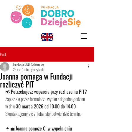
Post
Fundacja DOBROdzieje się
23 mar
1 minut(y) czytania
Joanna pomaga w Fundacji
rozliczyć PIT
📢 
Potrzebujesz wsparcia przy rozliczeniu PIT?
Zapisz się przez formularz i wybierz dogodną godzinę 
w dniu 
30 marca 2026 od 10:00 do 14:00
. 
Skontaktujemy się z Tobą, aby potwierdzić termin.
👩‍💼 
Joanna pomoże Ci w wypełnieniu 