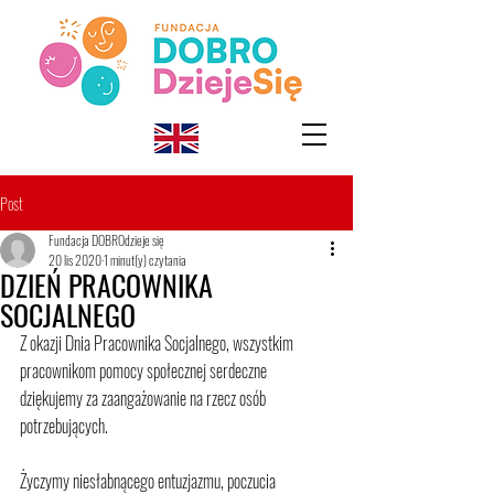
Post
Fundacja DOBROdzieje się
20 lis 2020
1 minut(y) czytania
DZIEŃ PRACOWNIKA
SOCJALNEGO
Z okazji Dnia Pracownika Socjalnego, wszystkim 
pracownikom pomocy społecznej serdeczne 
dziękujemy za zaangażowanie na rzecz osób 
potrzebujących. 
Życzymy niesłabnącego entuzjazmu, poczucia 