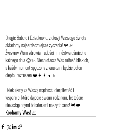
Drogie Babcie i Dziadkowie, z okazji Waszego święta 
składamy najserdeczniejsze życzenia! 🌹🎉
Życzymy Wam zdrowia, radości i mnóstwa uśmiechu 
każdego dnia 😊✨. Niech otacza Was miłość bliskich, 
a każdy moment spędzony z wnukami będzie pełen 
ciepła i wzruszeń ❤️👨‍👩‍👧‍👦.
Dziękujemy za Waszą mądrość, cierpliwość i 
wsparcie, które dajecie swoim rodzinom. Jesteście 
niezastąpionymi bohaterami naszych serc! 🌟👑
Kochamy Was!
 💌