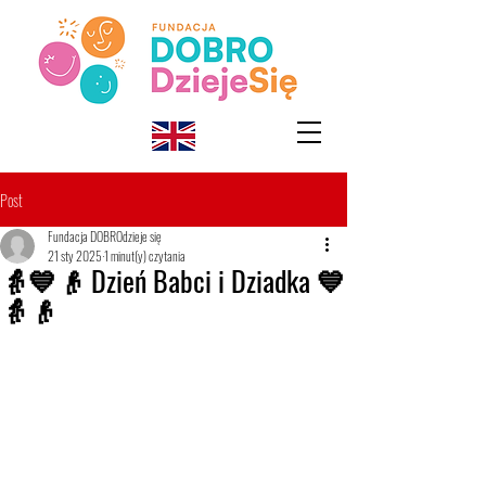
Post
Fundacja DOBROdzieje się
21 sty 2025
1 minut(y) czytania
👵💙👴 Dzień Babci i Dziadka 💙
👵👴